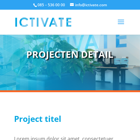
085 – 536 00 00
info@ictivate.com
PROJECTEN DETAIL
Project titel
Lorem ipsum dolor sit amet, consectetuer