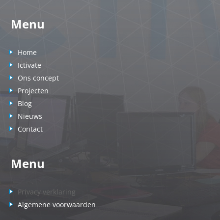
Menu
Home
Ictivate
Ons concept
Projecten
Blog
Nieuws
Contact
Menu
Privacy verklaring
Algemene voorwaarden