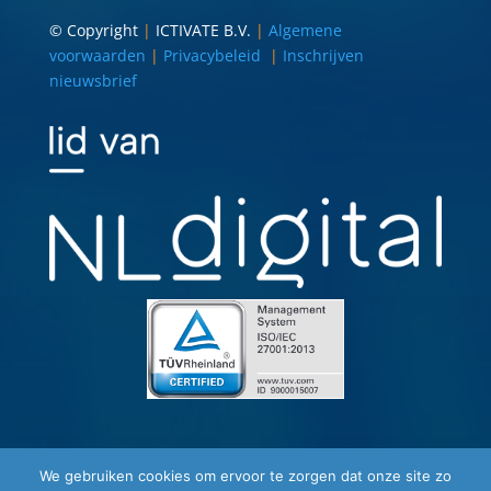
© Copyright
|
ICTIVATE B.V.
|
Algemene
voorwaarden
|
Privacybeleid
|
Inschrijven
nieuwsbrief
We gebruiken cookies om ervoor te zorgen dat onze site zo